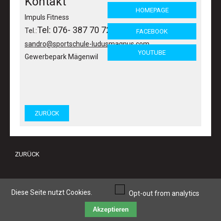
Kontakt
HOMEPAGE
Impuls Fitness
Tel: 076- 387 70 72
Tel.:
FACEBOOK
sandro@sportschule-ludusmagnus.com
YOUTUBE
Gewerbepark Mägenwil
ZURÜCK
ZURÜCK
© 2026 ANDYCONDA GYM
Diese Seite nutzt Cookies.
Opt-out from analytics
Akzeptieren