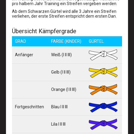
pro halbem Jahr Training ein Streifen vergeben werden.
Ab dem Schwarzen Gürtel wird alle 3 Jahre ein Streifen
verliehen, der erste Streifen entspricht dem ersten Dan.
Übersicht Kämpfergrade
GRAD
FARBE (KINDER)
GÜRTEL
Anfänger
Weiß (I II III)
Gelb (I II III)
Orange (I II III)
Fortgeschritten
Blau I II III
Lila I II III